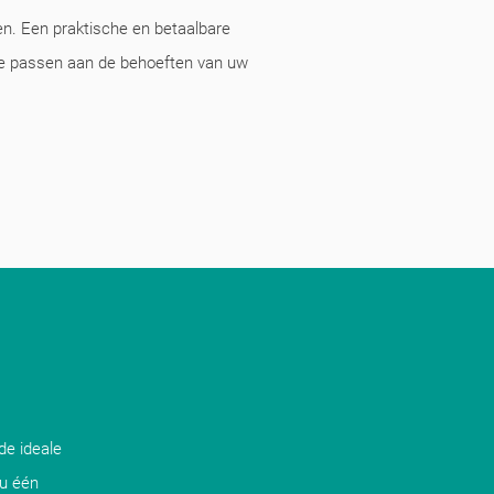
n. Een praktische en betaalbare
te passen aan de behoeften van uw
de ideale
 u één