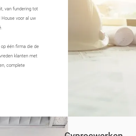
it, van fundering tot
d House voor al uw
ë.
 op één firma die de
evreden klanten met
nen, complete
Gyprocwerken