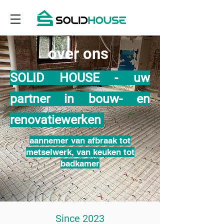
over ons
SOLID HOUSE - uw
partner in bouw- en
renovatiewerken
aannemer van afbraak tot
metselwerk, van keuken tot
badkamer
Since 2023