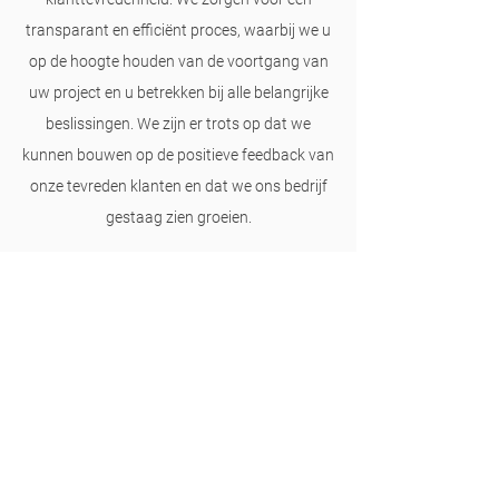
transparant en efficiënt proces, waarbij we u
op de hoogte houden van de voortgang van
uw project en u betrekken bij alle belangrijke
beslissingen. We zijn er trots op dat we
kunnen bouwen op de positieve feedback van
onze tevreden klanten en dat we ons bedrijf
gestaag zien groeien.
We zijn dankbaar voor de kansen die we
hebben gekregen en zijn vastbesloten om
onze klanten te blijven voorzien van de beste
bouw- en renovatiediensten die mogelijk zijn.
Als u vragen heeft, neem dan gerust contact
met ons op. We kijken ernaar uit om met u
samen te werken en uw bouw- en
renovatiedromen waar te maken!